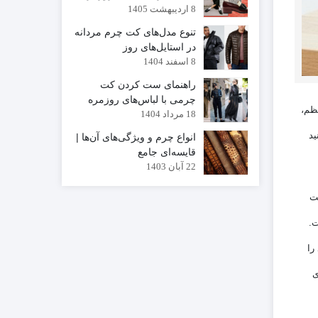
8 اردیبهشت 1405
است؟
تنوع مدل‌های کت چرم مردانه
در استایل‌های روز
8 اسفند 1404
راهنمای ست کردن کت
چرمی با لباس‌های روزمره
نظم،
18 مرداد 1404
ید
انواع چرم و ویژگی‌های آن‌ها |
قایسه‌ای جامع
22 آبان 1403
یت
ت.
را
ی