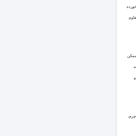
خورده
اوم
ممکن
ه
و
چرم،