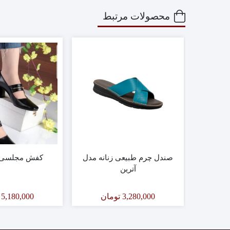
محصولات مرتبط
 مدل
صندل چرم طبیعی زنانه مدل
کفش مجلسی کد ۱
ت صدفی
آترین
ان
3,280,000
تومان
5,180,000