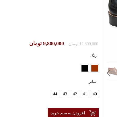
9,800,000
تومان
12,800,000
تومان
رنگ
سایز
44
43
42
41
40
افزودن به سبد خرید