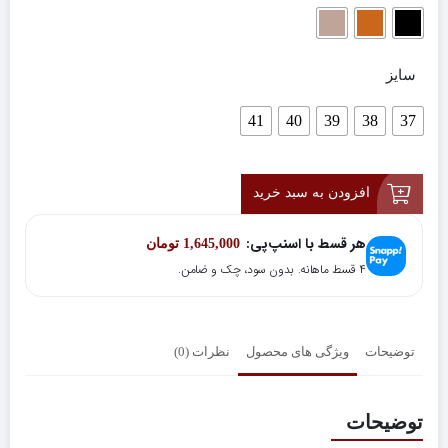
سایز
41
40
39
38
37
افزودن به سبد خرید
هر قسط با اسنپ‌پی:
1,645,000
تومان
۴ قسط ماهانه. بدون سود، چک و ضامن.
توضیحات
ویژگی های محصول
نظرات (0)
توضیحات