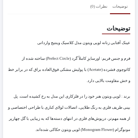
توضیحات
نظرات (0)
توضیحات
عینک آفتابی زنانه لویی ویتون مدل کلاسیک وینتیج وارداتی
فرم و جنس فریم: اورسایزِ کاملاً گرد (Perfect Circle) ساخته شده از
کائوچوی فشرده (Acetate) با پولیش مشکی فوق‌العاده براق که در برابر خط
و خش مقاومت بالایی دارد.
برند : لویی ویتون هنر خود را در فلزکاری این مدل به رخ کشیده است. پل
بینی ظریف فلزی به رنگ طلایی، اتصالات لولای کناری با طراحی اختصاصی و
از همه مهم‌تر، درپوش‌های فلزی در انتهای دسته‌ها که به زیبایی با گل چهارپر
مونوگرام (Monogram Flower) لویی ویتون حکاکی شده‌اند.