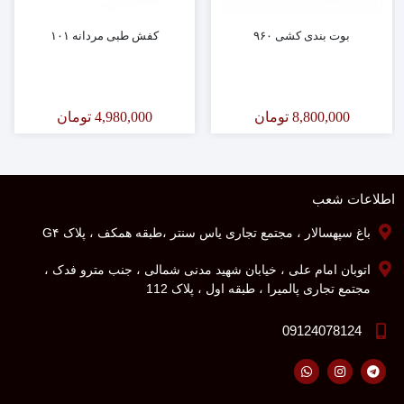
بوت بندی کشی ۹۶۰
کفش طبی مردانه ۱۰۱
8,800,000
تومان
4,980,000
تومان
اطلاعات شعب
باغ سپهسالار ، مجتمع تجاری یاس سنتر ،طبقه همکف ، پلاک G۴
اتوبان امام علی ، خیابان شهید مدنی شمالی ، جنب مترو فدک ،
مجتمع تجاری پالمیرا ، طبقه اول ، پلاک 112
09124078124