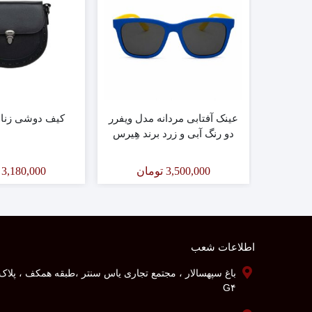
دل بولد
عینک آفتابی مردانه مدل ویفرر
کیف دوشی زنانه کد
ند هِیرِس
دو رنگ آبی و زرد برند هِیرِس
HEIRESS Mat
وارداتی (HEIRESS Blue &
Yellow Color-Block)
ان
3,500,000
تومان
3,180,000
اطلاعات شعب
باغ سپهسالار ، مجتمع تجاری یاس سنتر ،طبقه همکف ، پلاک
G۴