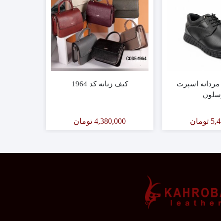
ردانه اسپرت
کیف زنانه کد 1964
کتانی 
سلون
00
5,
تومان
4,380,000
تومان
000