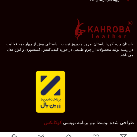
مدل‌های موتورسواری به دلیل طراحی جسورانه و ساختار مقاوم، برای
خانم‌هایی که به دنبال ظاهری قدرتمند و متفاوت هستند، انتخابی جذاب
هستند. این کت‌ها معمولاً از چرم ضخیم‌تری ساخته شده‌اند و دارای جزئیات
خاصی مانند یقه‌های برجسته و زیپ‌های زیاد هستند.
کت چرم بلند
داستان چرم کهربا داستان امروز و دیروز نیست ؛ داستانی بیش از چهار دهه فعالیت
در زمینه تولید محصولات از چرم طبیعی در حوزه کیف،کفش،اکسسوری و انواع هدایا
کت‌های چرم بلند گزینه‌ای مناسب برای روزهای سرد سال و موقعیت‌های
می باشد.
رسمی‌تر محسوب می‌شوند. این مدل‌ها اغلب با کمربند یا دکمه‌های خاص
طراحی می‌شوند و استایلی کلاسیک و شیک ارائه می‌دهند.
نکات مهم هنگام خرید کت چرم زنانه
انتخاب کت چرم مناسب نیازمند توجه به جزئیاتی است که بر کیفیت، راحتی
و استایل تأثیر می‌گذارند. هنگام خرید این پوشاک خاص، نکات زیر را در نظر
بگیرید:
جنس چرم
طراحی شده توسط تیم برنامه نویسی
کوکاتکس
چرم طبیعی به دلیل دوام و ظاهر لوکس خود بهترین گزینه محسوب می‌شود.
با این حال، چرم مصنوعی نیز به دلیل قیمت مقرون‌به‌صرفه و تنوع رنگی بالا،