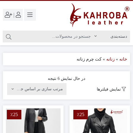
|
خانه
»
زنانه
»
کت چرم زنانه
در حال نمایش 6 نتیجه
نمایش فیلترها
٪25
٪25