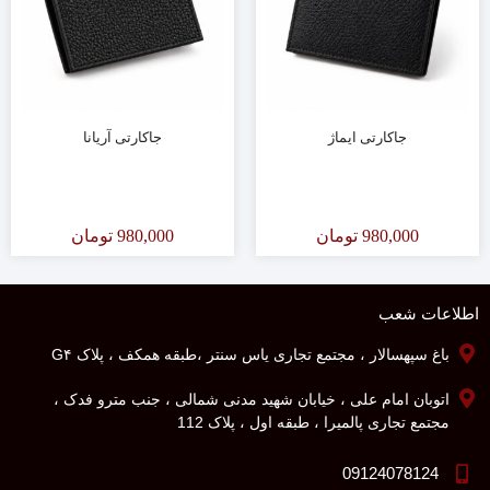
جاکارتی ایماژ
جاکارتی آریانا
980,000
تومان
980,000
تومان
اطلاعات شعب
باغ سپهسالار ، مجتمع تجاری یاس سنتر ،طبقه همکف ، پلاک G۴
اتوبان امام علی ، خیابان شهید مدنی شمالی ، جنب مترو فدک ،
مجتمع تجاری پالمیرا ، طبقه اول ، پلاک 112
09124078124